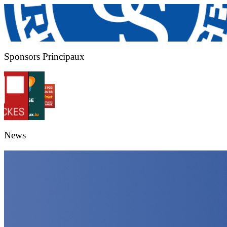
Sponsors Principaux
News
US Rumelange
US Rumelange